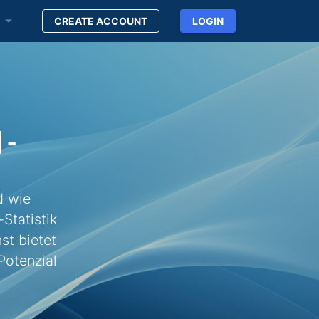
n
CREATE ACCOUNT
LOGIN
N-
d wie
Statistik
st bietet
Potenzial