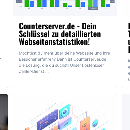
Counterserver.de - Dein
Schlüssel zu detaillierten
Webseitenstatistiken!
Möchtest du mehr über deine Webseite und ihre
s
Besucher erfahren? Dann ist Counterserver.de
I
die Lösung, die du suchst! Unser kostenloser
e
Zähler-Dienst ...
e
u