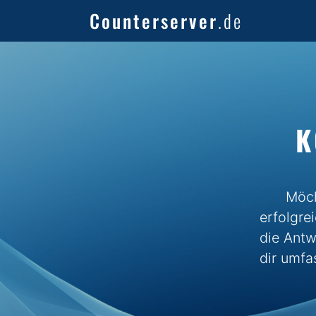
Counterserver
.de
K
Möch
erfolgre
die Antw
dir umfa