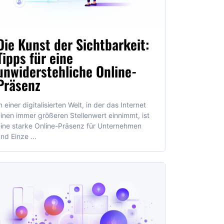
Die Kunst der Sichtbarkeit:
Tipps für eine
unwiderstehliche Online-
Präsenz
n einer digitalisierten Welt, in der das Internet
inen immer größeren Stellenwert einnimmt, ist
ine starke Online-Präsenz für Unternehmen
nd Einze ...