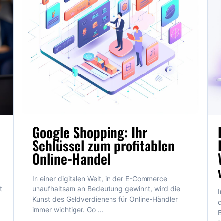
Google Shopping: Ihr
Schlüssel zum profitablen
Online-Handel
In einer digitalen Welt, in der E-Commerce
t
unaufhaltsam an Bedeutung gewinnt, wird die
I
Kunst des Geldverdienens für Online-Händler
d
immer wichtiger. Go ...
B