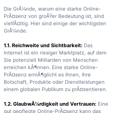
Die GrÃ¼nde, warum eine starke Online-
PrÃ¤senz von groÃŸer Bedeutung ist, sind
vielfÃ¤ltig. Hier sind einige der wichtigsten
GrÃ¼nde:
1.1. Reichweite und Sichtbarkeit:
Das
Internet ist ein riesiger Marktplatz, auf dem
Sie potenziell Milliarden von Menschen
erreichen kÃ¶nnen. Eine starke Online-
PrÃ¤senz ermÃ¶glicht es Ihnen, Ihre
Botschaft, Produkte oder Dienstleistungen
einem globalen Publikum zu prÃ¤sentieren.
1.2. GlaubwÃ¼rdigkeit und Vertrauen:
Eine
gut gepflegte Online-PrÃ¤senz kann das