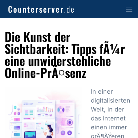
Counterserver
.de
Die Kunst der
Sichtbarkeit: Tipps fÃ¼r
eine unwiderstehliche
Online-PrÃ¤senz
In einer
digitalisierten
Welt, in der
das Internet
einen immer
grÃ¶ÃŸeren