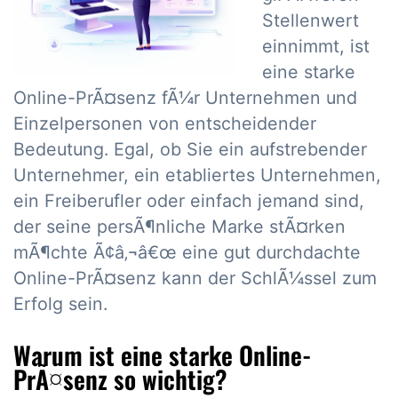
Stellenwert
einnimmt, ist
eine starke
Online-PrÃ¤senz fÃ¼r Unternehmen und
Einzelpersonen von entscheidender
Bedeutung. Egal, ob Sie ein aufstrebender
Unternehmer, ein etabliertes Unternehmen,
ein Freiberufler oder einfach jemand sind,
der seine persÃ¶nliche Marke stÃ¤rken
mÃ¶chte Ã¢â‚¬â€œ eine gut durchdachte
Online-PrÃ¤senz kann der SchlÃ¼ssel zum
Erfolg sein.
Warum ist eine starke Online-
PrÃ¤senz so wichtig?